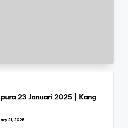
apura 23 Januari 2025 | Kang
ary 21, 2025