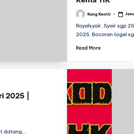
Janu
Kang Kentir
Posted
by
Royalsyair, Syair sgp 2
2025. Bocoran togel s
Read More
i 2025 |
at datang…