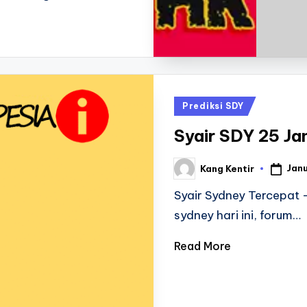
Posted
Prediksi SDY
in
Syair SDY 25 Ja
Janu
Kang Kentir
Posted
by
Syair Sydney Tercepat –
sydney hari ini, forum…
Read More