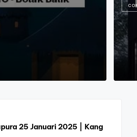
CON
apura 25 Januari 2025 | Kang