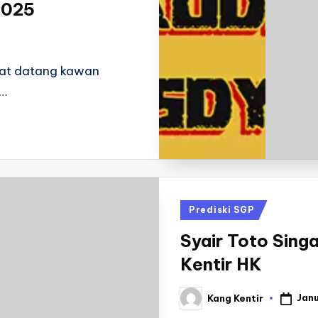
2025
amat datang kawan
y…
Posted
Prediski SGP
in
Syair Toto Sing
Kentir HK
Janu
Kang Kentir
Posted
by