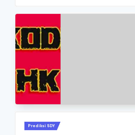
Posted
Prediksi SDY
in