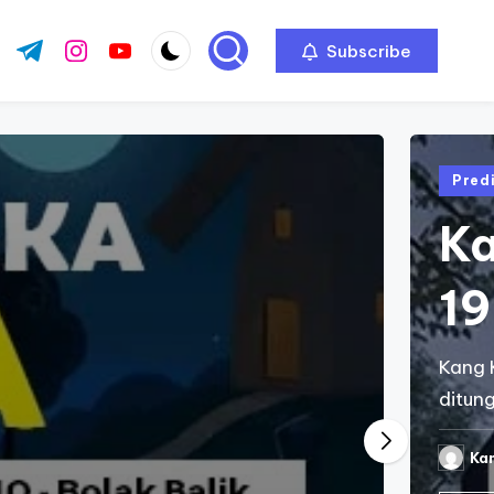
Subscribe
ok.com
tter.com
t.me
instagram.com
youtube.com
Poste
Predi
in
Ka
19
Kang 
ditun
Kan
Posted
by