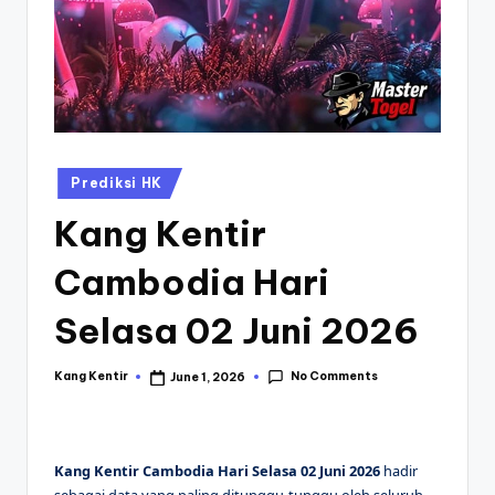
Posted
Prediksi HK
in
Kang Kentir
Cambodia Hari
Selasa 02 Juni 2026
No Comments
Kang Kentir
June 1, 2026
Posted
by
Kang Kentir Cambodia Hari Selasa 02 Juni 2026
hadir