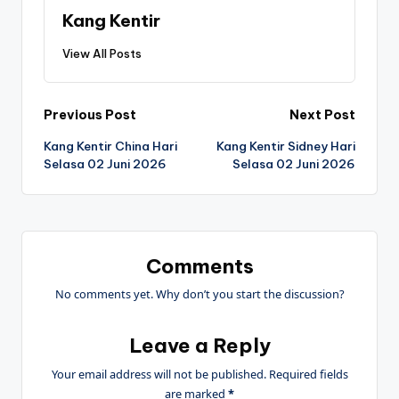
Kang Kentir
View All Posts
Post
Previous Post
Next Post
Kang Kentir China Hari
Kang Kentir Sidney Hari
navigation
Selasa 02 Juni 2026
Selasa 02 Juni 2026
Comments
No comments yet. Why don’t you start the discussion?
Leave a Reply
Your email address will not be published.
Required fields
are marked
*