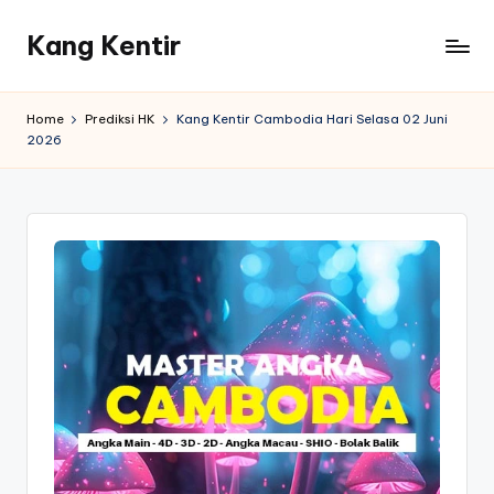
Kang Kentir
Skip
to
Kang
content
Kentir
Home
Prediksi HK
Kang Kentir Cambodia Hari Selasa 02 Juni
2026