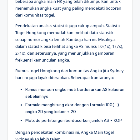
beberapa angka main HK yang telah dikumpulkan untuk
menemukan angka kuat yang paling mendekati bocoran
dari komunitas togel.
Pendekatan analisis statistik juga cukup ampuh. Statistik
Togel Hongkong memudahkan melihat data statistik
setiap nomor angka lemah Kamboja hari ini. Misalnya,
dalam statistik bisa terlihat angka AS muncul: 0 (1x), 1 (7x),
2 (1x), dan seterusnya, yang menunjukkan gambaran
frekuensi kemunculan angka.
Rumus togel Hongkong dari komunitas Angka Jitu Sydney
hari ini juga layak diterapkan. Beberapa di antaranya:
Rumus mencari angka mati berdasarkan AS keluaran
sebelumnya
Formula menghitung ekor dengan formula 100(-)
angka 2D yang keluar + 20
Metode perhitungan berdasarkan jumlah AS + KOP
Dengan pendekatan kombinasi ini, Angka Main togel
Sydney akan lebih tajam.