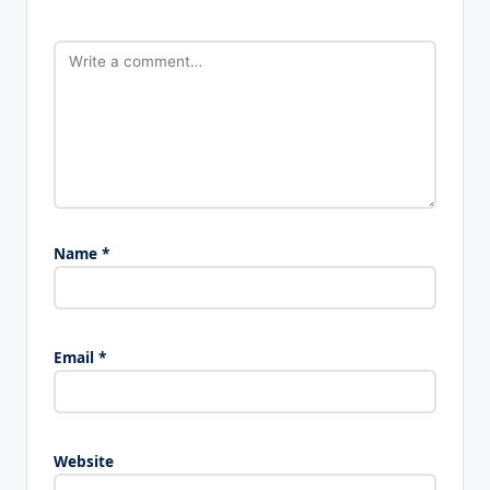
Name
*
Email
*
Website