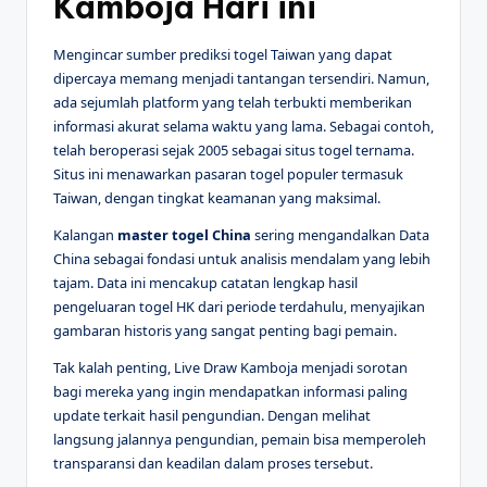
Kamboja Hari ini
Mengincar sumber prediksi togel Taiwan yang dapat
dipercaya memang menjadi tantangan tersendiri. Namun,
ada sejumlah platform yang telah terbukti memberikan
informasi akurat selama waktu yang lama. Sebagai contoh,
telah beroperasi sejak 2005 sebagai situs togel ternama.
Situs ini menawarkan pasaran togel populer termasuk
Taiwan, dengan tingkat keamanan yang maksimal.
Kalangan
master togel China
sering mengandalkan Data
China sebagai fondasi untuk analisis mendalam yang lebih
tajam. Data ini mencakup catatan lengkap hasil
pengeluaran togel HK dari periode terdahulu, menyajikan
gambaran historis yang sangat penting bagi pemain.
Tak kalah penting, Live Draw Kamboja menjadi sorotan
bagi mereka yang ingin mendapatkan informasi paling
update terkait hasil pengundian. Dengan melihat
langsung jalannya pengundian, pemain bisa memperoleh
transparansi dan keadilan dalam proses tersebut.