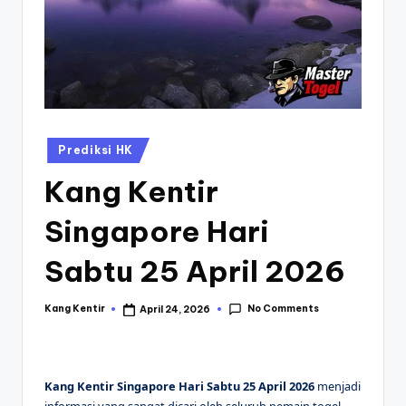
Posted
Prediksi HK
in
Kang Kentir
Singapore Hari
Sabtu 25 April 2026
No Comments
Kang Kentir
April 24, 2026
Posted
by
Kang Kentir Singapore Hari Sabtu 25 April 2026
menjadi