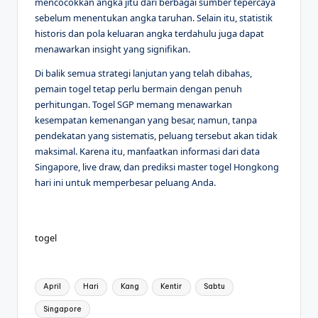
mencocokkan angka jitu dari berbagai sumber tepercaya
sebelum menentukan angka taruhan. Selain itu, statistik
historis dan pola keluaran angka terdahulu juga dapat
menawarkan insight yang signifikan.
Di balik semua strategi lanjutan yang telah dibahas,
pemain togel tetap perlu bermain dengan penuh
perhitungan. Togel SGP memang menawarkan
kesempatan kemenangan yang besar, namun, tanpa
pendekatan yang sistematis, peluang tersebut akan tidak
maksimal. Karena itu, manfaatkan informasi dari data
Singapore, live draw, dan prediksi master togel Hongkong
hari ini untuk memperbesar peluang Anda.
togel
Tags:
April
Hari
Kang
Kentir
Sabtu
Singapore