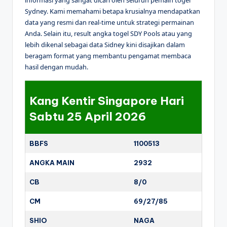
informasi yang sangat dicari oleh seluruh pemain togel
Sydney. Kami memahami betapa krusialnya mendapatkan
data yang resmi dan real-time untuk strategi permainan
Anda. Selain itu, result angka togel SDY Pools atau yang
lebih dikenal sebagai data Sidney kini disajikan dalam
beragam format yang membantu pengamat membaca
hasil dengan mudah.
Kang Kentir Singapore Hari
Sabtu 25 April 2026
BBFS
1100513
ANGKA MAIN
2932
CB
8/0
CM
69/27/85
SHIO
NAGA