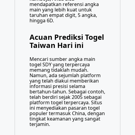
mendapatkan referensi angka
main yang lebih kuat untuk
taruhan empat digit, 5 angka,
hingga 6D.
Acuan Prediksi Togel
Taiwan Hari ini
Mencari sumber angka main
togel SDY yang terpercaya
memang tidaklah mudah.
Namun, ada sejumlah platform
yang telah diakui memberikan
informasi presisi selama
bertahun-tahun. Sebagai contoh,
telah berdiri sejak 2005 sebagai
platform togel terpercaya. Situs
ini menyediakan pasaran togel
populer termasuk China, dengan
tingkat keamanan yang sangat
terjamin.