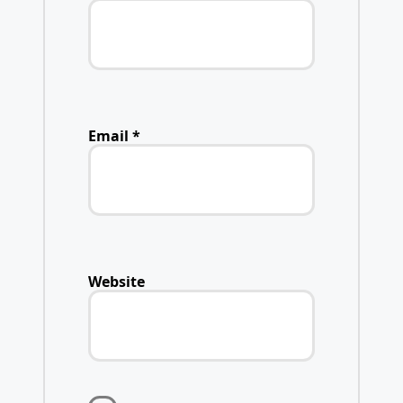
Email
*
Website