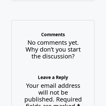
Comments
No comments yet.
Why don’t you start
the discussion?
Leave a Reply
Your email address
will not be
published.
Required