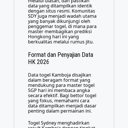
melalui ulasan, dan pastikan
data yang ditampilkan identik
dengan situs resmi. Komunitas
SDY juga menjadi wadah utama
yang banyak dikunjungi oleh
penggemar togel, di mana para
master membagikan prediksi
Hongkong hari ini yang
berkualitas melalui rumus jitu.
Format dan Penyajian Data
HK 2026
Data togel Kamboja disajikan
dalam beragam format yang
mendukung para master togel
SGP hari ini membaca angka
secara efektif. Bagi bettor togel
yang fokus, memahami cara
data ditampilkan menjadi dasar
penting dalam permainan ini.
Togel Sydney menghadirkan