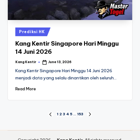
Posted
Prediksi HK
in
Kang Kentir Singapore Hari Minggu
14 Juni 2026
Kang Kentir
June 13, 2026
Posted
by
Kang Kentir Singapore Hari Minggu 14 Juni 2026
menjadi data yang selalu dinantikan oleh seluruh…
Read More
Posts
1
2
3
4
5
…
153
PREVIOUS
NEXT
PAGE
PAGE
pagination