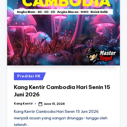
Posted
Prediksi HK
in
Kang Kentir Cambodia Hari Senin 15
Juni 2026
Kang Kentir
June 15, 2026
Posted
by
Kang Kentir Cambodia Hari Senin 15 Juni 2026
menjadi acuan yang sangat ditunggu-tunggu oleh
seluruh…