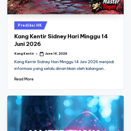
Posted
Prediksi HK
in
Kang Kentir Sidney Hari Minggu 14
Juni 2026
Kang Kentir
June 14, 2026
Posted
by
Kang Kentir Sidney Hari Minggu 14 Juni 2026 menjadi
informasi yang selalu dinantikan oleh kalangan…
Read More