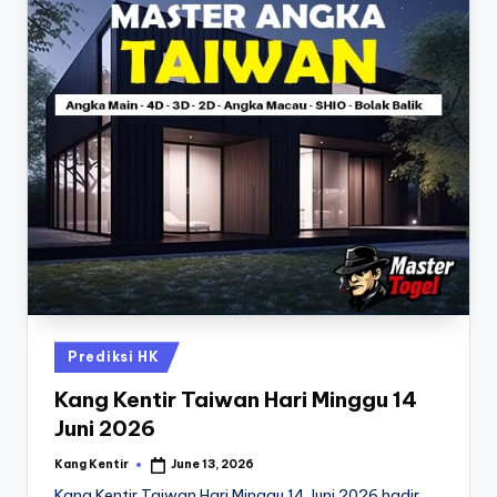
Posted
Prediksi HK
in
Kang Kentir Taiwan Hari Minggu 14
Juni 2026
Kang Kentir
June 13, 2026
Posted
by
Kang Kentir Taiwan Hari Minggu 14 Juni 2026 hadir