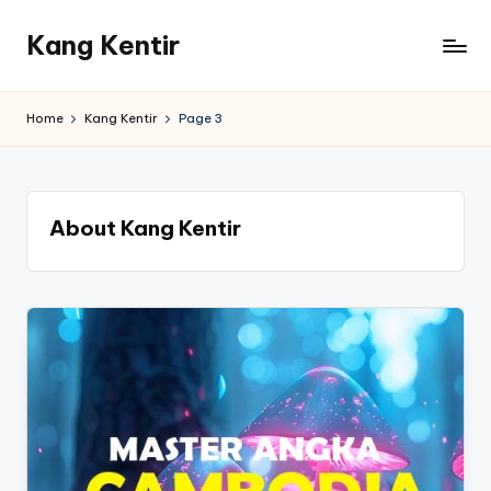
Kang Kentir
Skip
to
Kang
content
Kentir
Home
Kang Kentir
Page 3
About Kang Kentir