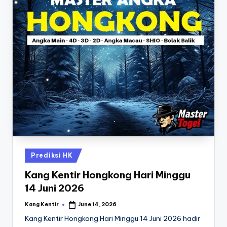
Posted
Prediksi HK
in
Kang Kentir Hongkong Hari Minggu
14 Juni 2026
Kang Kentir
June 14, 2026
Posted
by
Kang Kentir Hongkong Hari Minggu 14 Juni 2026 hadir