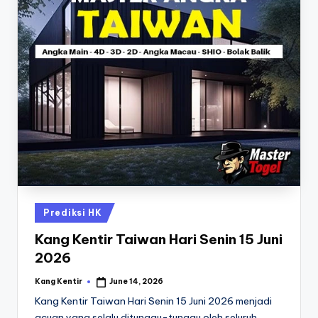
Posted
Prediksi HK
in
Kang Kentir Taiwan Hari Senin 15 Juni
2026
Kang Kentir
June 14, 2026
Posted
by
Kang Kentir Taiwan Hari Senin 15 Juni 2026 menjadi
acuan yang selalu ditunggu-tunggu oleh seluruh…